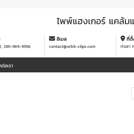
ไพพ์แฮงเกอร์ แคล้มแข
ร
อีเมล
ที่ตั
,
2
081-969-9556
contact@orbit-clips.com
ท่าเสา 
ดต่อเรา