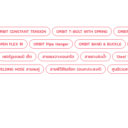
RBIT CONSTANT TENSION
ORBIT T-BOLT WITH SPRING
ORBI
PEN FLEX 1R
ORBIT Pipe Hanger
ORBIT BAND & BUCKLE
เฟอร์รูแคลมป์ เซ็ต
สายลมเจาะคอนกรีต
สายยางส่งน้ำ
Steel
ELDING HOSE สายลมคู่
สายพีวีซีใยเชือก (อเนกประสงค์)
ศูนย์รวม