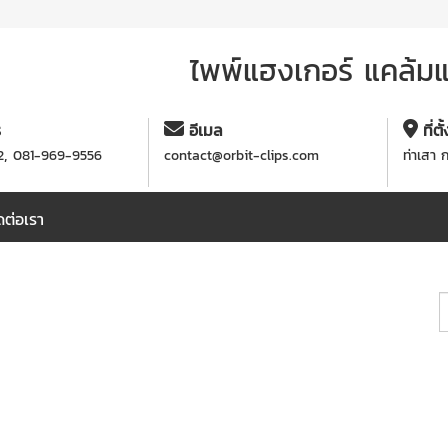
ไพพ์แฮงเกอร์ แคล้มแข
ร
อีเมล
ที่ตั
,
2
081-969-9556
contact@orbit-clips.com
ท่าเสา 
ดต่อเรา