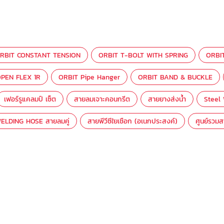
RBIT CONSTANT TENSION
ORBIT T-BOLT WITH SPRING
ORBI
PEN FLEX 1R
ORBIT Pipe Hanger
ORBIT BAND & BUCKLE
เฟอร์รูแคลมป์ เซ็ต
สายลมเจาะคอนกรีต
สายยางส่งน้ำ
Steel
ELDING HOSE สายลมคู่
สายพีวีซีใยเชือก (อเนกประสงค์)
ศูนย์รวม