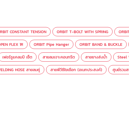
RBIT CONSTANT TENSION
ORBIT T-BOLT WITH SPRING
ORBI
PEN FLEX 1R
ORBIT Pipe Hanger
ORBIT BAND & BUCKLE
เฟอร์รูแคลมป์ เซ็ต
สายลมเจาะคอนกรีต
สายยางส่งน้ำ
Steel
ELDING HOSE สายลมคู่
สายพีวีซีใยเชือก (อเนกประสงค์)
ศูนย์รวม