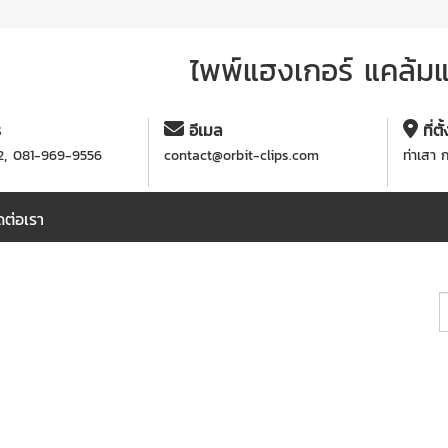
ไพพ์แฮงเกอร์ แคล้มแข
ร
อีเมล
ที่ตั
,
2
081-969-9556
contact@orbit-clips.com
ท่าเสา 
ดต่อเรา