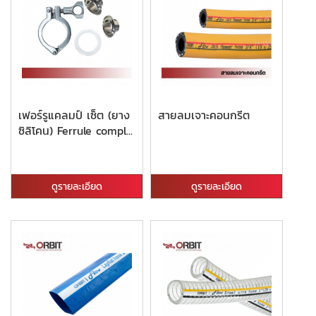
เฟอร์รูแคลมป์ เซ็ต (ยาง
สายลมเจาะคอนกรีต
ซิลิโคน) Ferrule compl...
ดูรายละเอียด
ดูรายละเอียด