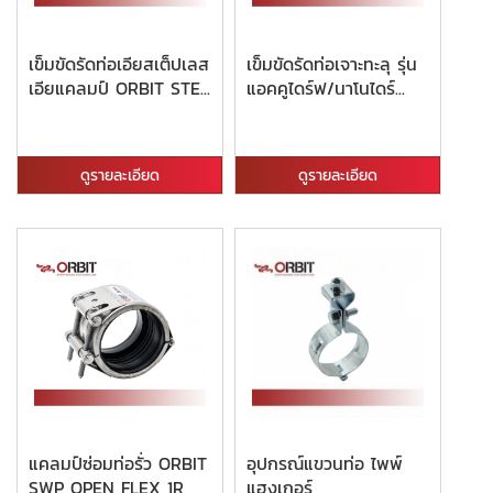
เข็มขัดรัดท่อเอียสเต็ปเลส
เข็มขัดรัดท่อเจาะทะลุ รุ่น
เอียแคลมป์ ORBIT STE...
แอคคูไดร์ฟ/นาโนไดร์...
ดูรายละเอียด
ดูรายละเอียด
แคลมป์ซ่อมท่อรั่ว ORBIT
อุปกรณ์แขวนท่อ ไพพ์
SWP OPEN FLEX 1R
แฮงเกอร์