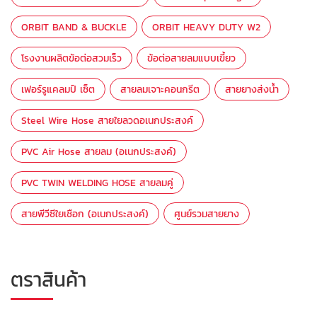
ORBIT BAND & BUCKLE
ORBIT HEAVY DUTY W2
โรงงานผลิตข้อต่อสวมเร็ว
ข้อต่อสายลมแบบเขี้ยว
เฟอร์รูแคลมป์ เซ็ต
สายลมเจาะคอนกรีต
สายยางส่งน้ำ
Steel Wire Hose สายใยลวดอเนกประสงค์
PVC Air Hose สายลม (อเนกประสงค์)
PVC TWIN WELDING HOSE สายลมคู่
สายพีวีซีใยเชือก (อเนกประสงค์)
ศูนย์รวมสายยาง
ตราสินค้า