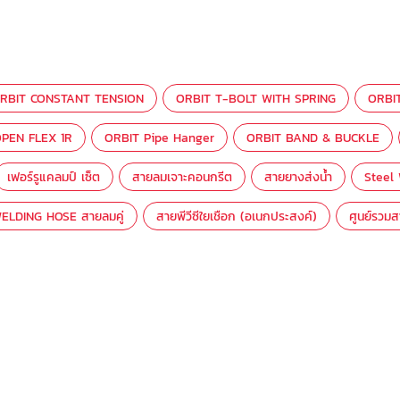
RBIT CONSTANT TENSION
ORBIT T-BOLT WITH SPRING
ORBI
PEN FLEX 1R
ORBIT Pipe Hanger
ORBIT BAND & BUCKLE
เฟอร์รูแคลมป์ เซ็ต
สายลมเจาะคอนกรีต
สายยางส่งน้ำ
Steel
ELDING HOSE สายลมคู่
สายพีวีซีใยเชือก (อเนกประสงค์)
ศูนย์รวม