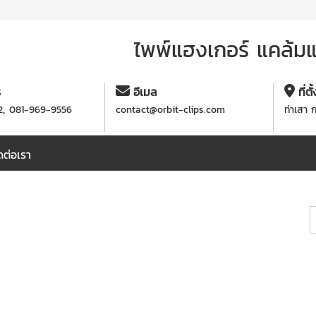
ไพพ์แฮงเกอร์ แคล้มแข
ร
อีเมล
ที่ตั
,
2
081-969-9556
contact@orbit-clips.com
ท่าเสา 
ดต่อเรา