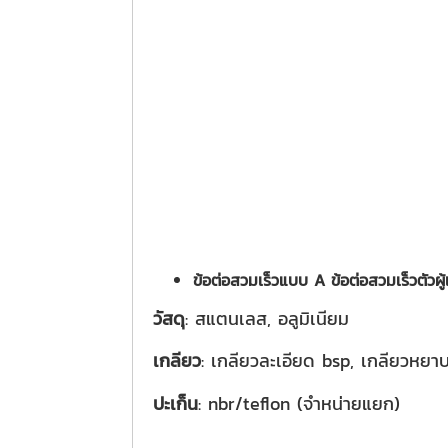
ข้อต่อสวมเร็วแบบ A ข้อต่อสวมเร็วตัวผู
วัสดุ
: สแตนเลส, อลูมิเนียม
เกลียว
: เกลียวละเอียด bsp, เกลียวหยา
ปะเก็น
: nbr/teflon (จำหน่ายแยก)