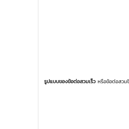
รูปแบบของข้อต่อสวมเร็ว
หรือข้อต่อสวมไ