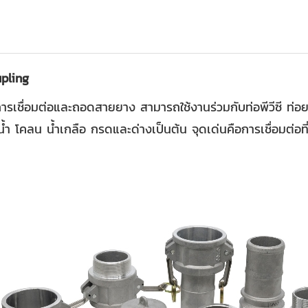
pling
การเชื่อมต่อและถอดสายยาง สามารถใช้งานร่วมกับท่อพีวีซี ท
น้ำ โคลน น้ำเกลือ กรดและด่างเป็นต้น จุดเด่นคือการเชื่อมต่อท