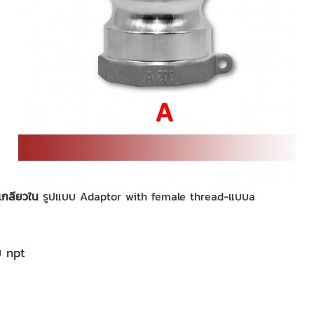
้เกลียวใน
รูปแบบ Adaptor with female thread-แบบa
บ npt