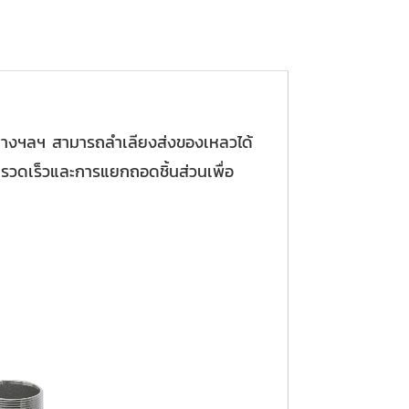
่อยางฯลฯ สามารถลำเลียงส่งของเหลวได้
ี่รวดเร็วและการแยกถอดชิ้นส่วนเพื่อ