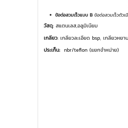
ข้อต่อสวมเร็วแบบ B
ข้อต่อสวมเร็วตั
วัสดุ
: สแตนเลส,อลูมิเนียม
เกลียว
: เกลียวละเอียด bsp, เกลียวหยา
ประเก็น:
nbr/teflon (แยกจำหน่าย)