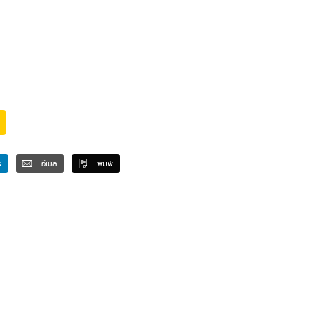
์
อีเมล
พิมพ์