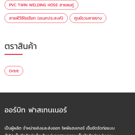
PVC TWIN WELDING HOSE สายลมคู่
สายพีวีซีใยเชือก (อเนกประสงค์)
ศูนย์รวมสายยาง
ตราสินค้า
Orbit
ออร์บิท ฟาสเทนเนอร์
เป็นผู้ผลิต จำหน่ายส่งและส่งออก ไพพ์แฮงเกอร์ เข็มขัดรัดท่อแบบ