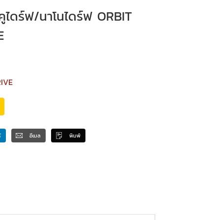
อคคูไดร์ฟ/นาโนไดร์ฟ ORBIT
E
IVE
์
อีเมล
พิมพ์