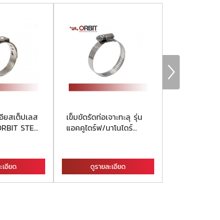
เอียสเต็ปเลส
เข็มขัดรัดท่อเจาะทะลุ รุ่น
แคลมป์ซ่อมท่
RBIT STE...
แอคคูไดร์ฟ/นาโนไดร์...
SWP OPEN F
ะเอียด
ดูรายละเอียด
ดูรายละ