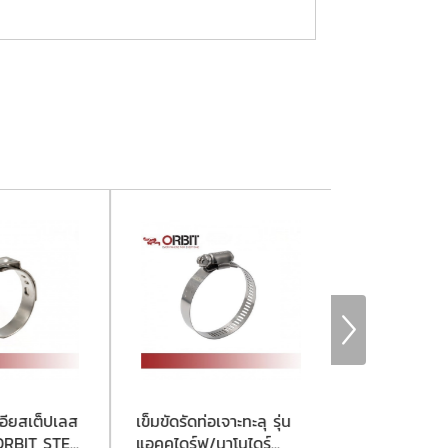
เอียสเต็ปเลส
เข็มขัดรัดท่อเจาะทะลุ รุ่น
แคลมป์ซ่อมท่
RBIT STE...
แอคคูไดร์ฟ/นาโนไดร์...
SWP OPEN F