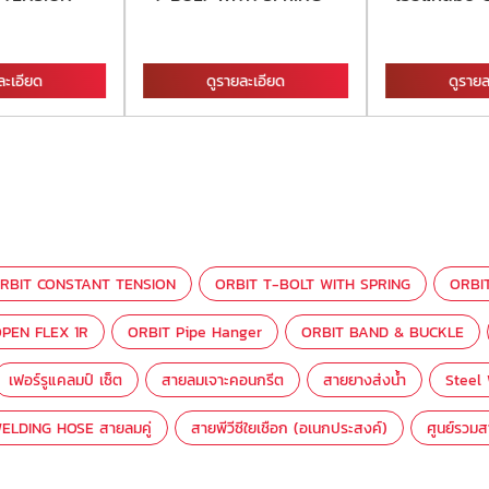
ละเอียด
ดูรายละเอียด
ดูรายล
RBIT CONSTANT TENSION
ORBIT T-BOLT WITH SPRING
ORBI
PEN FLEX 1R
ORBIT Pipe Hanger
ORBIT BAND & BUCKLE
เฟอร์รูแคลมป์ เซ็ต
สายลมเจาะคอนกรีต
สายยางส่งน้ำ
Steel
ELDING HOSE สายลมคู่
สายพีวีซีใยเชือก (อเนกประสงค์)
ศูนย์รวม