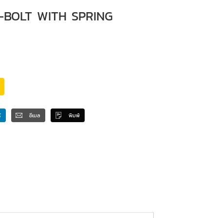
T T-BOLT WITH SPRING
์
อีเมล
พิมพ์