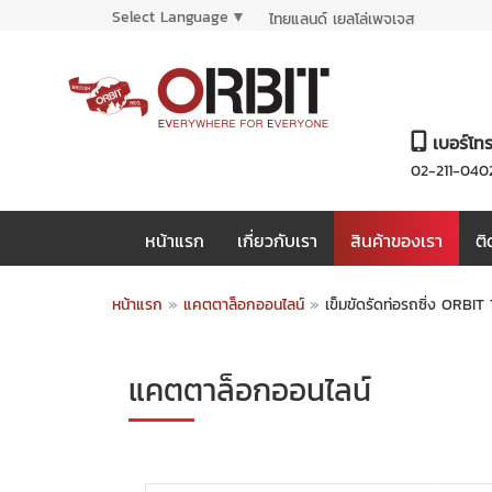
Select Language
▼
ไทยแลนด์ เยลโล่เพจเจส
เบอร์โท
02-211-040
หน้าแรก
เกี่ยวกับเรา
สินค้าของเรา
ติ
หน้าแรก
»
แคตตาล็อกออนไลน์
»
เข็มขัดรัดท่อรถซิ่ง ORB
แคตตาล็อกออนไลน์