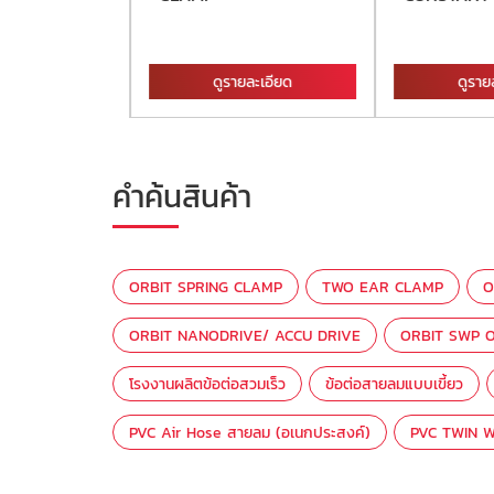
ละเอียด
ดูรายละเอียด
ดูราย
คำค้นสินค้า
ORBIT SPRING CLAMP
TWO EAR CLAMP
O
ORBIT NANODRIVE/ ACCU DRIVE
ORBIT SWP O
โรงงานผลิตข้อต่อสวมเร็ว
ข้อต่อสายลมแบบเขี้ยว
PVC Air Hose สายลม (อเนกประสงค์)
PVC TWIN W