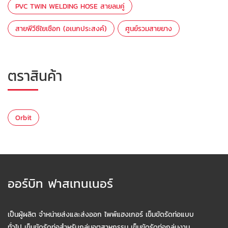
PVC TWIN WELDING HOSE สายลมคู่
สายพีวีซีใยเชือก (อเนกประสงค์)
ศูนย์รวมสายยาง
ตราสินค้า
Orbit
ออร์บิท ฟาสเทนเนอร์
เป็นผู้ผลิต จำหน่ายส่งและส่งออก ไพพ์แฮงเกอร์ เข็มขัดรัดท่อแบบ
ทั่วไป เข็มขัดรัดท่อสำหรับกลุ่มอุตสาหกรรม เข็มขัดรัดท่อกลุ่มงาน