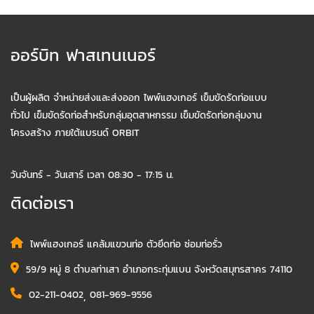
ออร์บิท ฟาสเทนเนอร์
เป็นผู้ผลิต จำหน่ายส่งและส่งออก ไพพ์แฮงเกอร์ เข็มขัดรัดท่อแบบ
ทั่วไป เข็มขัดรัดท่อสำหรับกลุ่มอุตสาหกรรม เข็มขัดรัดท่อกลุ่มงาน
โครงสร้าง ภายใต้แบรนด์ ORBIT
วันจันทร์ - วันเสาร์ เวลา 08:30 - 17:15 น.
ติดต่อเรา
ไพพ์แฮงเกอร์ แคล้มแขวนท่อ ตัวยึดท่อ ซ่อมท่อรั่ว
59/9 หมู่ 8 ตำบลท่าเสา อำเภอกระทุ่มแบน จังหวัดสมุทรสาคร 74110
02-211-0402
,
081-969-9556