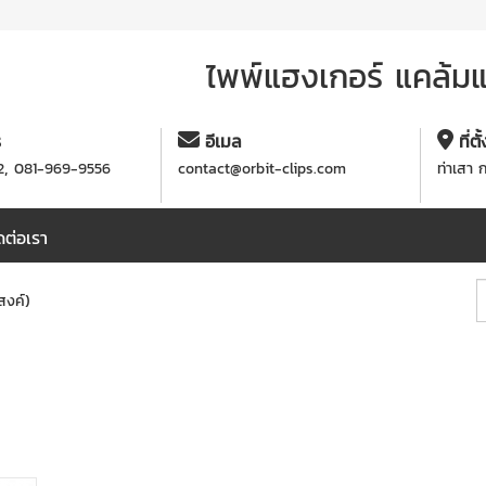
ไพพ์แฮงเกอร์ แคล้มแข
ร
อีเมล
ที่ตั
,
2
081-969-9556
contact@orbit-clips.com
ท่าเสา 
ดต่อเรา
สงค์)