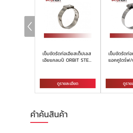
่อรถซิ่ง ORBIT
เข็มขัดรัดท่อเอียสเต็ปเลส
เข็มขัดรัดท่อ
TH SPRING
เอียแคลมป์ ORBIT STE...
แอคคูไดร์ฟ/น
ละเอียด
ดูรายละเอียด
ดูราย
คำค้นสินค้า