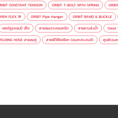
RBIT CONSTANT TENSION
ORBIT T-BOLT WITH SPRING
ORBI
PEN FLEX 1R
ORBIT Pipe Hanger
ORBIT BAND & BUCKLE
เฟอร์รูแคลมป์ เซ็ต
สายลมเจาะคอนกรีต
สายยางส่งน้ำ
Steel
ELDING HOSE สายลมคู่
สายพีวีซีใยเชือก (อเนกประสงค์)
ศูนย์รวม