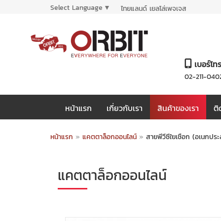
Select Language
▼
ไทยแลนด์ เยลโล่เพจเจส
เบอร์โท
02-211-040
หน้าแรก
เกี่ยวกับเรา
สินค้าของเรา
ติ
หน้าแรก
»
แคตตาล็อกออนไลน์
»
สายพีวีซีใยเชือก (อเนกประ
แคตตาล็อกออนไลน์