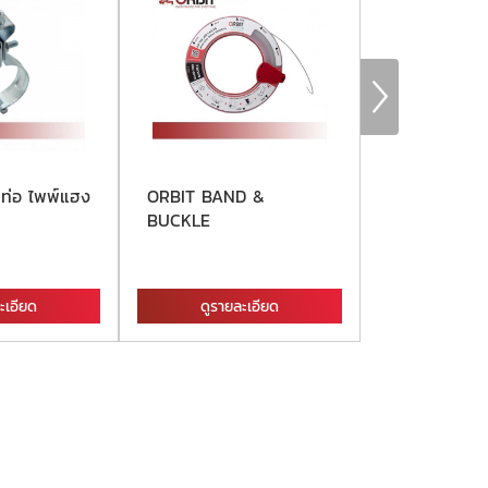
ท่อ ไพพ์แฮง
ORBIT BAND &
รัดท่อแรงดันส
BUCKLE
ORBIT HEAV
ะเอียด
ดูรายละเอียด
ดูรายละ