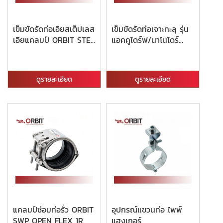
เข็มขัดรัดท่อเอียสเต็ปเลส
เข็มขัดรัดท่อเจาะทะลุ รุ่น
เอียแคลมป์ ORBIT STE...
แอคคูไดร์ฟ/นาโนไดร์...
ดูรายละเอียด
ดูรายละเอียด
แคลมป์ซ่อมท่อรั่ว ORBIT
อุปกรณ์แขวนท่อ ไพพ์
SWP OPEN FLEX 1R
แฮงเกอร์