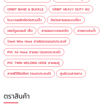
ORBIT BAND & BUCKLE
ORBIT HEAVY DUTY W2
โรงงานผลิตข้อต่อสวมเร็ว
ข้อต่อสายลมแบบเขี้ยว
เฟอร์รูแคลมป์ เซ็ต
สายลมเจาะคอนกรีต
สายยางส่งน้ำ
Steel Wire Hose สายใยลวดอเนกประสงค์
PVC Air Hose สายลม (อเนกประสงค์)
PVC TWIN WELDING HOSE สายลมคู่
สายพีวีซีใยเชือก (อเนกประสงค์)
ศูนย์รวมสายยาง
ตราสินค้า