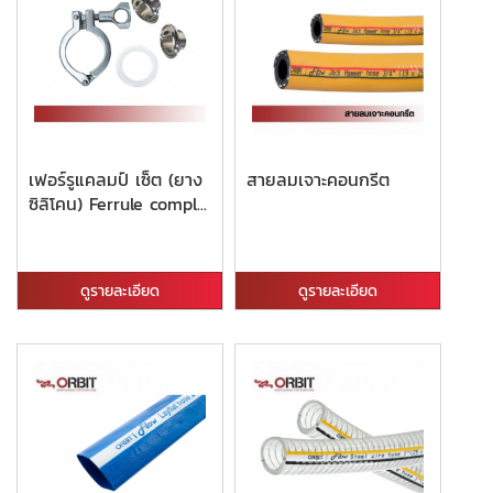
เฟอร์รูแคลมป์ เซ็ต (ยาง
สายลมเจาะคอนกรีต
ซิลิโคน) Ferrule compl...
ดูรายละเอียด
ดูรายละเอียด