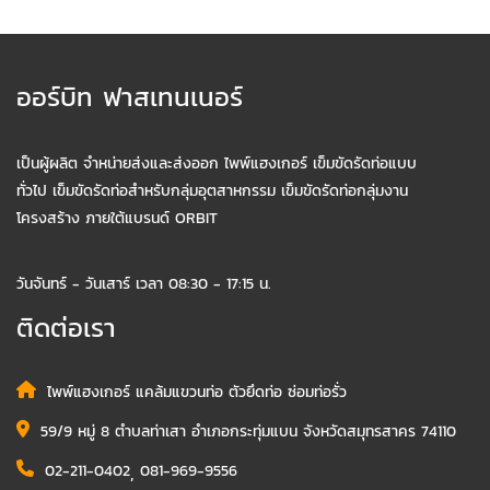
ออร์บิท ฟาสเทนเนอร์
เป็นผู้ผลิต จำหน่ายส่งและส่งออก ไพพ์แฮงเกอร์ เข็มขัดรัดท่อแบบ
ทั่วไป เข็มขัดรัดท่อสำหรับกลุ่มอุตสาหกรรม เข็มขัดรัดท่อกลุ่มงาน
โครงสร้าง ภายใต้แบรนด์ ORBIT
วันจันทร์ - วันเสาร์ เวลา 08:30 - 17:15 น.
ติดต่อเรา
ไพพ์แฮงเกอร์ แคล้มแขวนท่อ ตัวยึดท่อ ซ่อมท่อรั่ว
59/9 หมู่ 8 ตำบลท่าเสา อำเภอกระทุ่มแบน จังหวัดสมุทรสาคร 74110
02-211-0402
,
081-969-9556